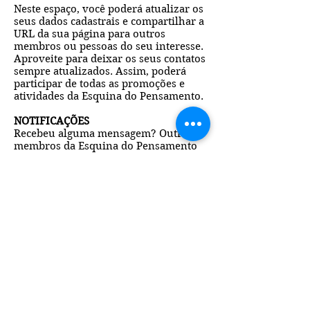
Neste espaço, você poderá atualizar os
seus dados cadastrais e compartilhar a
URL da sua página para outros
membros ou pessoas do seu interesse.
Aproveite para deixar os seus contatos
sempre atualizados. Assim, poderá
participar de todas as promoções e
atividades da Esquina do Pensamento.
NOTIFICAÇÕES
Recebeu alguma mensagem? Outros
membros da Esquina do Pensamento
estão entrando em contato? Saiu
alguma informação sobre os seus
cursos ou outras atividades? Bem, em
todos esses casos, as suas notificações
estarão unificadas nessa guia.
Acompanhar e interagir com os
demais membros fortalecerá a sua
rede de relacionamentos.
OUTRAS GUIAS
Com o passar do tempo, novas guias e
serviços serão disponibilizados. Mas,
não se preocupe! Sempre que isso