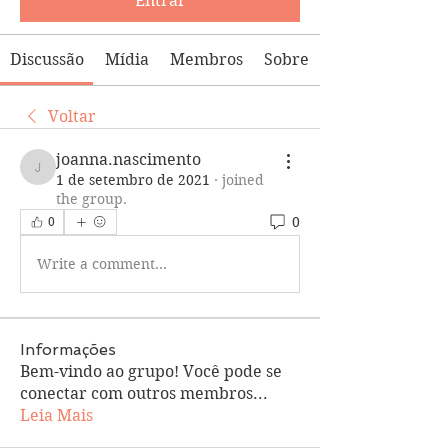
Entrar
Discussão
Mídia
Membros
Sobre
Voltar
joanna.nascimento
joanna.nascimento
1 de setembro de 2021
·
joined
the group.
0
0
Write a comment...
Informações
Bem-vindo ao grupo! Você pode se
conectar com outros membros
...
Leia Mais