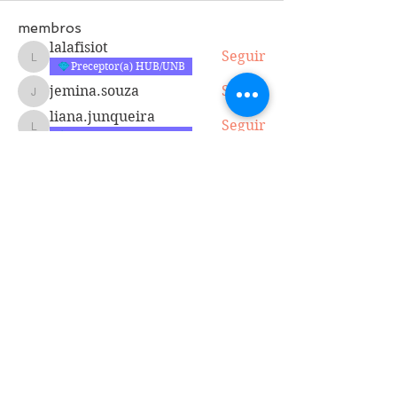
membros
lalafisiot
Seguir
lalafisiot
Preceptor(a) HUB/UNB
jemina.souza
Seguir
jemina.souza
liana.junqueira
Seguir
liana.junqueira
Preceptor(a) HUB/UNB
taisa.sousa
Seguir
jose.alfredo
Seguir
jose.alfredo
Ver todos os membros (34)