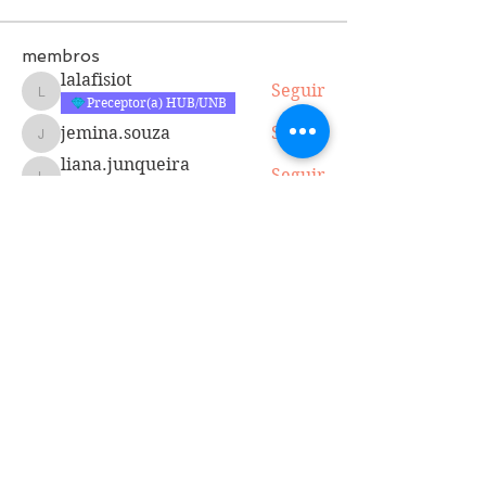
membros
lalafisiot
Seguir
lalafisiot
Preceptor(a) HUB/UNB
jemina.souza
Seguir
jemina.souza
liana.junqueira
Seguir
liana.junqueira
Preceptor(a) HUB/UNB
taisa.sousa
Seguir
jose.alfredo
Seguir
jose.alfredo
Ver todos os membros (34)