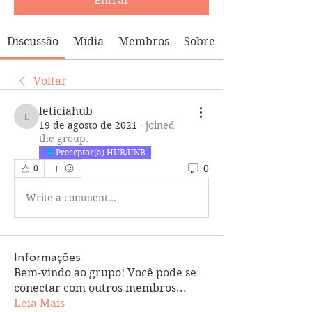
Entrar
Discussão
Mídia
Membros
Sobre
Voltar
leticiahub
leticiahub
19 de agosto de 2021
·
joined
the group.
Preceptor(a) HUB/UNB
0
0
Write a comment...
Informações
Bem-vindo ao grupo! Você pode se
conectar com outros membros
...
Leia Mais