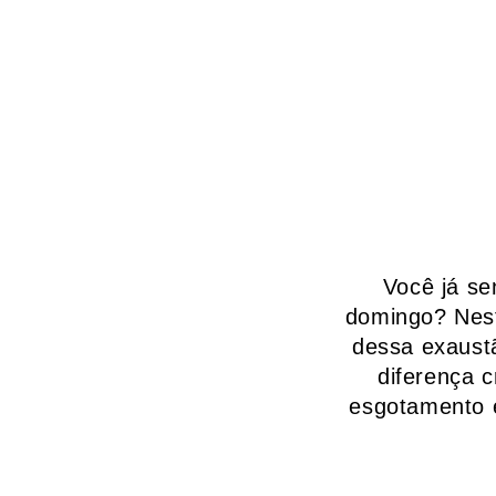
Você já se
domingo? Nest
dessa exaust
diferença c
esgotamento e