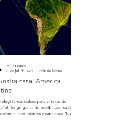
Paula Franco
22 de jul. de 2020
3 min de leitura
estra casa, América
tina
 elegí temas dulces para el texto de
añol. Tengo ganas de escribir acerca de
saciones, sentimientos y canciones "buena
a",...