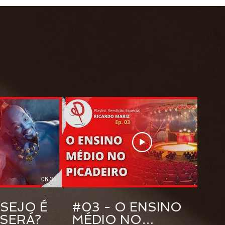
06:31
05:19
ESEJO É
#03 - O ENSINO
SERÁ?
MÉDIO NO