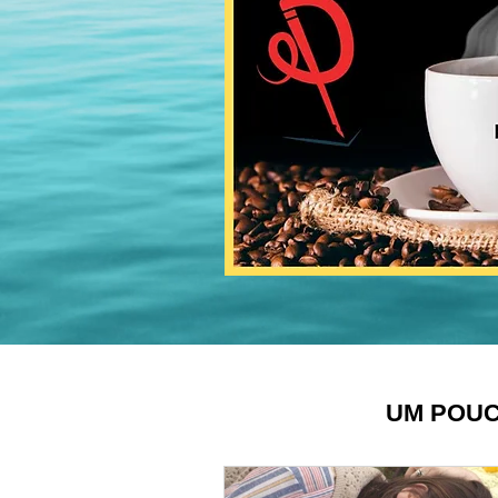
Acesse:
https://www.esquinadopensamento.com.br/o-
peso-do-domingo Pode entrar que a
casa é sua! "A gente se encontra na
próxima esquina." ®
#EsquinaDoPensamento #Burnout
#ProdutividadeSaudavel
#GestaoDeTempo
#SaudeMentalNoTrabalho Siga o
projeto nas redes sociais: 💻
Facebook: /esquinadopensamento 📷
Instagram: @esquinadopensamento
🌍 Acesse nosso site:
http://www.esquinadopensamento.com.br
📧 Mande um e-mail:
contato@esquinadopensamento.com.br
UM POUC