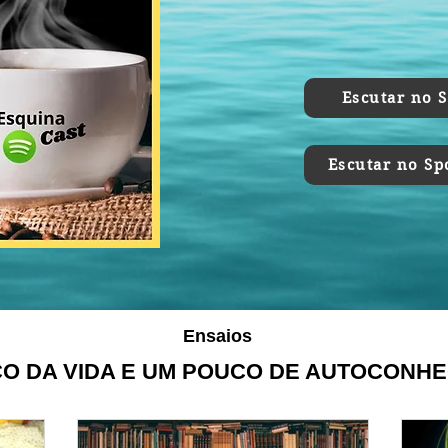
Pode entrar que a casa é
gente se encontra na p
esquina!" ®
Escutar no S
Escutar no Sp
Ensaios
O DA VIDA E UM POUCO DE AUTOCONH