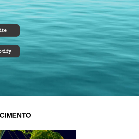
 sua! "A
Se você gostou do vídeo "O ENSINO
róxima
MÉDIO NO PICADEIRO”, deixe o seu
comentário e nos ajude a melhorar o
canal. Pode entrar que a casa é sua!
Não se esqueça de deixar o seu 👍 e
favoritar este vídeo. Ative o 🔔 e não
ite
perca nenhum lançamento! Pode
entrar que a casa é sua! "A gente se
encontra na próxima esquina!" ®
otify
ECIMENTO