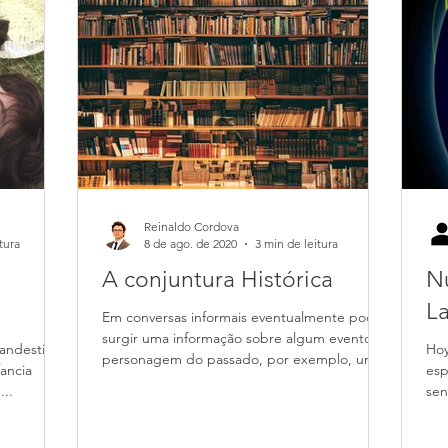
Reinaldo Cordova
tura
8 de ago. de 2020
3 min de leitura
A conjuntura Histórica
Nu
La
Em conversas informais eventualmente pode
surgir uma informação sobre algum evento ou
landestina,
Hoy
personagem do passado, por exemplo, uma
fancia
esp
revolução...
...
sen
ond